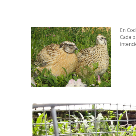
En Cod
Cada pa
intenci