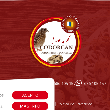
info@codorcan.es
686 105 157
686 105 157
os
ACEPTO
|
|
Cookies
Aviso Legal
Política de Privacidad
s.
MÁS INFO